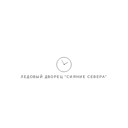
Здоровый образ жизни – часть корпоративной
культуры
Здоровый образ жизни – часть корпоративной
культуры
12 мая 2026
Популярность здорового образа жизни среди сотрудников
Печорского ЛПУМГ филиала ООО «Газпром трансгаз Ухта»
достаточно высока....
Читать все
Новые фото
ЛЕДОВЫЙ ДВОРЕЦ "СИЯНИЕ СЕВЕРА"