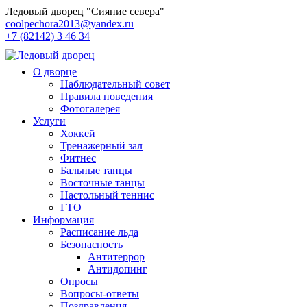
Ледовый дворец "Сияние севера"
coolpechora2013@yandex.ru
+7 (82142) 3 46 34
О дворце
Наблюдательный совет
Правила поведения
Фотогалерея
Услуги
Хоккей
Тренажерный зал
Фитнес
Бальные танцы
Восточные танцы
Настольный теннис
ГТО
Информация
Расписание льда
Безопасность
Антитеррор
Антидопинг
Опросы
Вопросы-ответы
Поздравления