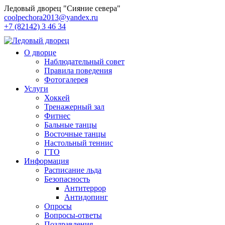
Ледовый дворец "Сияние севера"
coolpechora2013@yandex.ru
+7 (82142) 3 46 34
О дворце
Наблюдательный совет
Правила поведения
Фотогалерея
Услуги
Хоккей
Тренажерный зал
Фитнес
Бальные танцы
Восточные танцы
Настольный теннис
ГТО
Информация
Расписание льда
Безопасность
Антитеррор
Антидопинг
Опросы
Вопросы-ответы
Поздравления